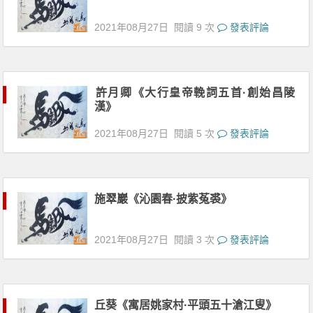
2021年08月27日
閱讀 9 次
發表評論
許月卿《大行皇帝輓詞五首·創始昌陵
漢》
2021年08月27日
閱讀 5 次
發表評論
施翠巖《沁園春·披紫菟裘》
2021年08月27日
閱讀 3 次
發表評論
丘葵《寓居姚家村·平頭五十滄江叟》