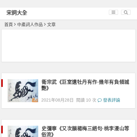
宋詞大全
首頁
中產詞人作品
文章
衛宗武《巨室遺牡丹有作·幾年有負傾城
艷》
2021年08月28日
閱讀 10 次
發表評論
史彌寧《又次韻楊梅三絕句·桃李漫山等
俗流》