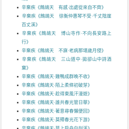
辛棄疾《鷓鴣天 有感·出處從來自不齊》
辛棄疾《鷓鴣天 徐衡仲惠琴不受·千丈陰崖
百丈溪》
辛棄疾《鷓鴣天 博山寺作·不向長安路上
行》
辛棄疾《鷓鴣天 不寐·老病那堪歲月侵》
辛棄疾《鷓鴣天 三山道中·拋卻山中詩酒
窠》
辛棄疾《鷓鴣天·雞鴨成群晚不收》
辛棄疾《鷓鴣天·陌上柔條初破芽》
辛棄疾《鷓鴣天·趁得東風汗漫遊》
辛棄疾《鷓鴣天·誰共春光管日華》
辛棄疾《鷓鴣天·著意尋春懶便回》
辛棄疾《鷓鴣天·莫殢春光花下游》
辛棄疾《鷓鴣天·莫上扁舟向剡溪》