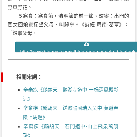
野草野花。
５寒食：寒食節，清明節的前一節。歸寧：出門的
閨女回娘家探望父母，叫歸寧。《詩經·周南·葛覃》：
「歸寧父母。
http://www.blogms.com/stblogpagemain/efp_bloglogk
cbloglog=1002134066
相關宋詞：
辛棄疾《鷓鴣天 鵝湖寺道中·一榻清風殿影
涼》
辛棄疾《鷓鴣天 送歐陽國瑞入吳中·莫避春
陰上馬遲》
辛棄疾《鷓鴣天 石門道中·山上飛泉萬斛
珠》