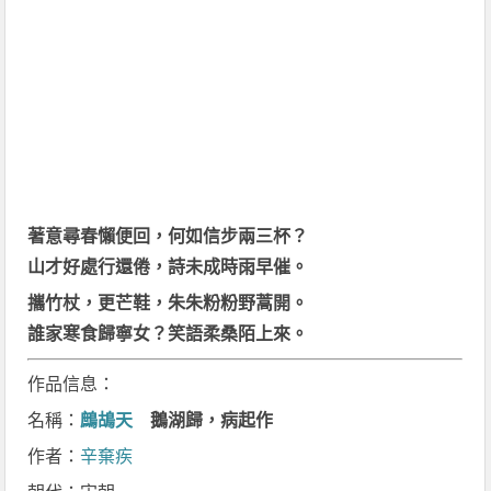
著意尋春懶便回，何如信步兩三杯？
山才好處行還倦，詩未成時雨早催。
攜竹杖，更芒鞋，朱朱粉粉野蒿開。
誰家寒食歸寧女？笑語柔桑陌上來。
作品信息：
名稱：
鷓鴣天
鵝湖歸，病起作
作者：
辛棄疾