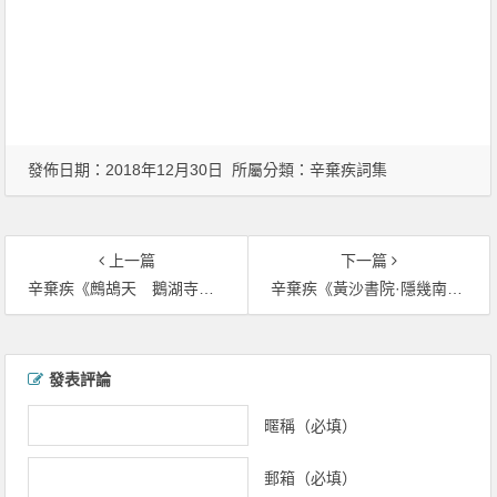
發佈日期：2018年12月30日 所屬分類：
辛棄疾詞集
上一篇
下一篇
辛棄疾《鷓鴣天 鵝湖寺道中·一榻清風殿影涼》
辛棄疾《黃沙書院·隱幾南窗萬念灰》
文章導覽
發表評論
暱稱（必填）
郵箱（必填）