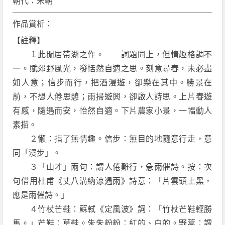
朝代：宋朝
作品賞析：
【註釋】
１此閒居帶湖之作。 詞題同上，但情趣格調不
一。賦郊野風光，發恬然自適之思。刻意尋春，未必盡
如人意；信步而行，把酒漫遊，卻樂在其中。勝景在
前，不想人倦思憩；雨掃遊興，卻啟人詩思。上片春遊
有感，隨遇而安，怡然自適。下片農家小景，一幅動人
素描。
２懶：指了無情趣。信步：無目的地隨意行走，意
同「漫步」。
３「山才」兩句：謂人倦難行，急雨催詩。按：次
句借用杜甫《丈八溝納涼遇雨》詩意：「片雲頭上黑，
應是雨催詩。」
４竹杖芒鞋：蘇軾《定風波》詞：「竹杖芒鞋輕勝
馬。」芒鞋：草鞋。朱朱粉粉：紅的、白的。野蒿：謂